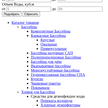
Объем Воды, куб.м
от
до
Подобрать
Сбросить
Каталог товаров
Бассейны
Композитные Бассейны
Каркасные Бассейны
Круглые
Овальные
Прямоугольные
Бассейны надувные САП
Полипропиленовые Бассейны
Бассейны для дачи
Вкапываемые бассейны
Морозоустойчивые бассейны
Гидромассажные бассейны СПА
Купели
Чашковые пакеты
Покрывала
Химия для Бассейна
Средства для дезинфекции воды
Перекись водорода
Хлорные дезинфекторы