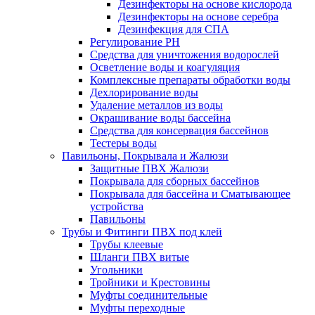
Дезинфекторы на основе кислорода
Дезинфекторы на основе серебра
Дезинфекция для СПА
Регулирование РН
Средства для уничтожения водорослей
Осветление воды и коагуляция
Комплексные препараты обработки воды
Дехлорирование воды
Удаление металлов из воды
Окрашивание воды бассейна
Средства для консервация бассейнов
Тестеры воды
Павильоны, Покрывала и Жалюзи
Защитные ПВХ Жалюзи
Покрывала для сборных бассейнов
Покрывала для бассейна и Сматывающее
устройства
Павильоны
Трубы и Фитинги ПВХ под клей
Трубы клеевые
Шланги ПВХ витые
Угольники
Тройники и Крестовины
Муфты соединительные
Муфты переходные