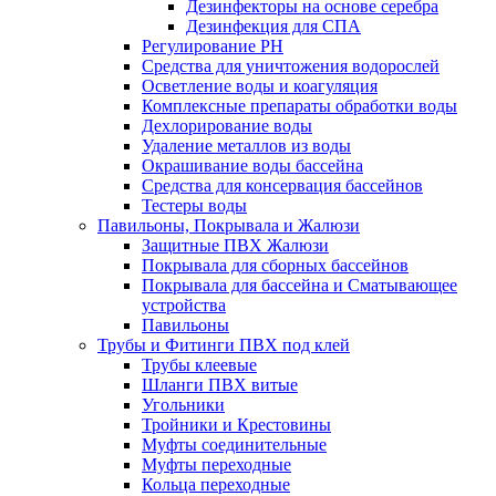
Дезинфекторы на основе серебра
Дезинфекция для СПА
Регулирование РН
Средства для уничтожения водорослей
Осветление воды и коагуляция
Комплексные препараты обработки воды
Дехлорирование воды
Удаление металлов из воды
Окрашивание воды бассейна
Средства для консервация бассейнов
Тестеры воды
Павильоны, Покрывала и Жалюзи
Защитные ПВХ Жалюзи
Покрывала для сборных бассейнов
Покрывала для бассейна и Сматывающее
устройства
Павильоны
Трубы и Фитинги ПВХ под клей
Трубы клеевые
Шланги ПВХ витые
Угольники
Тройники и Крестовины
Муфты соединительные
Муфты переходные
Кольца переходные