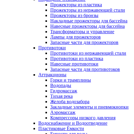
Прожекторы из пластика
Прожекторы из нержавеющей стали
Прожекторы из бронзы
Накладные прожекторы для бассейна
Навесные прожекторы для бассейна
Трансформаторы и управление
Лампы для прожекторов
Запасные части для прожекторов
Противотоки
Противотоки из нержавеющей стали
Противотоки из пластика
Навесные противотоки
Запасные части для противотоков
Аттракционы
Горки и трамплины
Водопады
Гидромассаж
Тихая река
Желоба водозабора
Закладные элементы и пневмокнопки
Аэромассаж
Компрессоры низкого давления
Водоснабжение и Водоотведение
Пластиковые Ёмкости
Емкости для воды