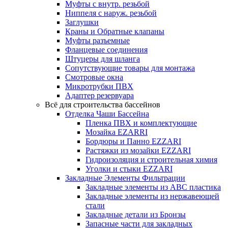
Муфты с внутр. резьбой
Ниппеля с наруж. резьбой
Заглушки
Краны и Обратные клапаны
Муфты разъемные
Фланцевые соединения
Штуцеры для шланга
Сопутствующие товары для монтажа
Смотровые окна
Микротрубки ПВХ
Адаптер резервуара
Всё для строительства бассейнов
Отделка Чаши Бассейна
Пленка ПВХ и комплектующие
Мозайка EZARRI
Бордюры и Панно EZZARI
Растяжки из мозайки EZZARI
Гидроизоляция и строительная химия
Уголки и стыки EZZARI
Закладные Элементы Фильтрации
Закладные элементы из ABC пластика
Закладные элементы из нержавеющей
стали
Закладные детали из Бронзы
Запасные части для закладных