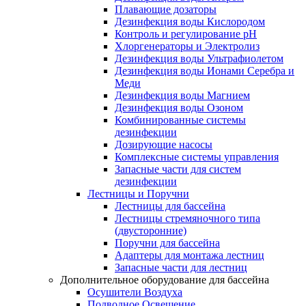
Плавающие дозаторы
Дезинфекция воды Кислородом
Контроль и регулирование рН
Хлоргенераторы и Электролиз
Дезинфекция воды Ультрафиолетом
Дезинфекция воды Ионами Серебра и
Меди
Дезинфекция воды Магнием
Дезинфекция воды Озоном
Комбинированные системы
дезинфекции
Дозирующие насосы
Комплексные системы управления
Запасные части для систем
дезинфекции
Лестницы и Поручни
Лестницы для бассейна
Лестницы стремяночного типа
(двусторонние)
Поручни для бассейна
Адаптеры для монтажа лестниц
Запасные части для лестниц
Дополнительное оборудование для бассейна
Осушители Воздуха
Подводное Освещение