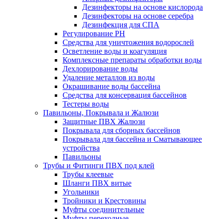
Дезинфекторы на основе кислорода
Дезинфекторы на основе серебра
Дезинфекция для СПА
Регулирование РН
Средства для уничтожения водорослей
Осветление воды и коагуляция
Комплексные препараты обработки воды
Дехлорирование воды
Удаление металлов из воды
Окрашивание воды бассейна
Средства для консервация бассейнов
Тестеры воды
Павильоны, Покрывала и Жалюзи
Защитные ПВХ Жалюзи
Покрывала для сборных бассейнов
Покрывала для бассейна и Сматывающее
устройства
Павильоны
Трубы и Фитинги ПВХ под клей
Трубы клеевые
Шланги ПВХ витые
Угольники
Тройники и Крестовины
Муфты соединительные
Муфты переходные