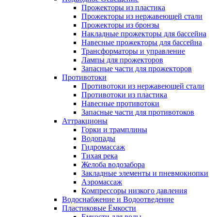
Прожекторы из пластика
Прожекторы из нержавеющей стали
Прожекторы из бронзы
Накладные прожекторы для бассейна
Навесные прожекторы для бассейна
Трансформаторы и управление
Лампы для прожекторов
Запасные части для прожекторов
Противотоки
Противотоки из нержавеющей стали
Противотоки из пластика
Навесные противотоки
Запасные части для противотоков
Аттракционы
Горки и трамплины
Водопады
Гидромассаж
Тихая река
Желоба водозабора
Закладные элементы и пневмокнопки
Аэромассаж
Компрессоры низкого давления
Водоснабжение и Водоотведение
Пластиковые Ёмкости
Емкости для воды