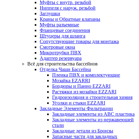
Муфты с внутр. резьбой
Ниппеля с наруж. резьбой
Заглушки
Краны и Обратные клапаны
Муфты разъемные
Фланцевые соединения
Штуцеры для шланга
Сопутствующие товары для монтажа
Смотровые окна
Микротрубки ПВХ
Адаптер резервуара
Всё для строительства бассейнов
Отделка Чаши Бассейна
Пленка ПВХ и комплектующие
Мозайка EZARRI
Бордюры и Панно EZZARI
Растяжки из мозайки EZZARI
Гидроизоляция и строительная химия
Уголки и стыки EZZARI
Закладные Элементы Фильтрации
Закладные элементы из ABC пластика
Закладные элементы из нержавеющей
стали
Закладные детали из Бронзы
Запасные части для закладных