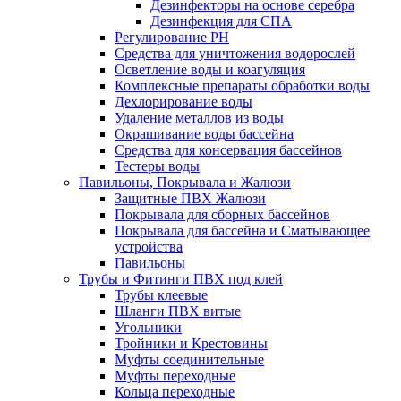
Дезинфекторы на основе серебра
Дезинфекция для СПА
Регулирование РН
Средства для уничтожения водорослей
Осветление воды и коагуляция
Комплексные препараты обработки воды
Дехлорирование воды
Удаление металлов из воды
Окрашивание воды бассейна
Средства для консервация бассейнов
Тестеры воды
Павильоны, Покрывала и Жалюзи
Защитные ПВХ Жалюзи
Покрывала для сборных бассейнов
Покрывала для бассейна и Сматывающее
устройства
Павильоны
Трубы и Фитинги ПВХ под клей
Трубы клеевые
Шланги ПВХ витые
Угольники
Тройники и Крестовины
Муфты соединительные
Муфты переходные
Кольца переходные