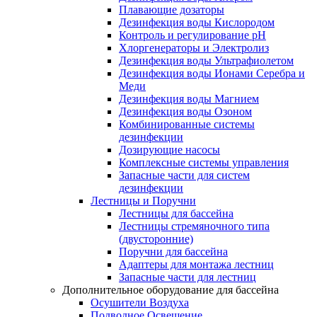
Плавающие дозаторы
Дезинфекция воды Кислородом
Контроль и регулирование рН
Хлоргенераторы и Электролиз
Дезинфекция воды Ультрафиолетом
Дезинфекция воды Ионами Серебра и
Меди
Дезинфекция воды Магнием
Дезинфекция воды Озоном
Комбинированные системы
дезинфекции
Дозирующие насосы
Комплексные системы управления
Запасные части для систем
дезинфекции
Лестницы и Поручни
Лестницы для бассейна
Лестницы стремяночного типа
(двусторонние)
Поручни для бассейна
Адаптеры для монтажа лестниц
Запасные части для лестниц
Дополнительное оборудование для бассейна
Осушители Воздуха
Подводное Освещение