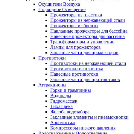
Осушители Воздуха
Подводное Освещение
Прожекторы из пластика
Прожекторы из нержавеющей стали
Прожекторы из бронзы
Накладные прожекторы для бассейна
Навесные прожекторы для бассейна
Трансформаторы и управление
Лампы для прожекторов
Запасные части для прожекторов
Противотоки
Противотоки из нержавеющей стали
Противотоки из пластика
Навесные противотоки
Запасные части для противотоков
Аттракционы
Горки и трамплины
Водопады
Гидромассаж
Тихая река
Желоба водозабора
Закладные элементы и пневмокнопки
Аэромассаж
Компрессоры низкого давления
Водоснабжение и Водоотведение