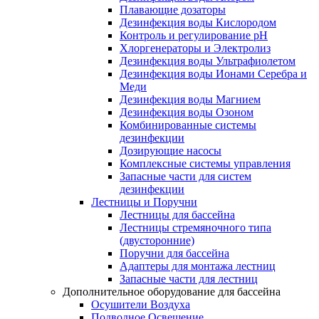
Плавающие дозаторы
Дезинфекция воды Кислородом
Контроль и регулирование рН
Хлоргенераторы и Электролиз
Дезинфекция воды Ультрафиолетом
Дезинфекция воды Ионами Серебра и
Меди
Дезинфекция воды Магнием
Дезинфекция воды Озоном
Комбинированные системы
дезинфекции
Дозирующие насосы
Комплексные системы управления
Запасные части для систем
дезинфекции
Лестницы и Поручни
Лестницы для бассейна
Лестницы стремяночного типа
(двусторонние)
Поручни для бассейна
Адаптеры для монтажа лестниц
Запасные части для лестниц
Дополнительное оборудование для бассейна
Осушители Воздуха
Подводное Освещение