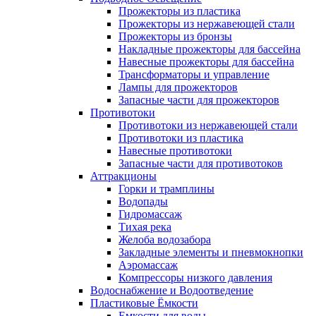
Прожекторы из пластика
Прожекторы из нержавеющей стали
Прожекторы из бронзы
Накладные прожекторы для бассейна
Навесные прожекторы для бассейна
Трансформаторы и управление
Лампы для прожекторов
Запасные части для прожекторов
Противотоки
Противотоки из нержавеющей стали
Противотоки из пластика
Навесные противотоки
Запасные части для противотоков
Аттракционы
Горки и трамплины
Водопады
Гидромассаж
Тихая река
Желоба водозабора
Закладные элементы и пневмокнопки
Аэромассаж
Компрессоры низкого давления
Водоснабжение и Водоотведение
Пластиковые Ёмкости
Емкости для воды