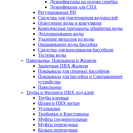
Дезинфекторы на основе серебра
Дезинфекция для СПА
Регулирование РН
Средства для уничтожения водорослей
Осветление воды и коагуляция
Комплексные препараты обработки воды
Дехлорирование воды
Удаление металлов из воды
Окрашивание воды бассейна
Средства для консервация бассейнов
Тестеры воды
Павильоны, Покрывала и Жалюзи
Защитные ПВХ Жалюзи
Покрывала для сборных бассейнов
Покрывала для бассейна и Сматывающее
устройства
Павильоны
Трубы и Фитинги ПВХ под клей
Трубы клеевые
Шланги ПВХ витые
Угольники
Тройники и Крестовины
Муфты соединительные
Муфты переходные
Кольца переходные