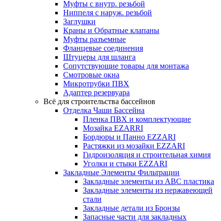
Муфты с внутр. резьбой
Ниппеля с наруж. резьбой
Заглушки
Краны и Обратные клапаны
Муфты разъемные
Фланцевые соединения
Штуцеры для шланга
Сопутствующие товары для монтажа
Смотровые окна
Микротрубки ПВХ
Адаптер резервуара
Всё для строительства бассейнов
Отделка Чаши Бассейна
Пленка ПВХ и комплектующие
Мозайка EZARRI
Бордюры и Панно EZZARI
Растяжки из мозайки EZZARI
Гидроизоляция и строительная химия
Уголки и стыки EZZARI
Закладные Элементы Фильтрации
Закладные элементы из ABC пластика
Закладные элементы из нержавеющей
стали
Закладные детали из Бронзы
Запасные части для закладных